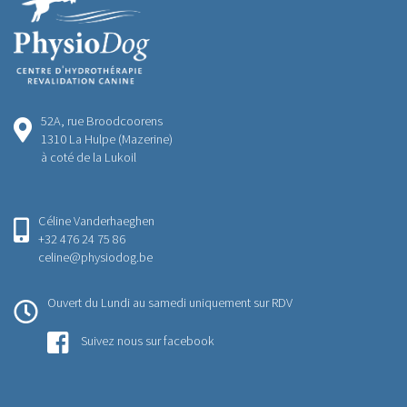
52A, rue Broodcoorens
1310 La Hulpe (Mazerine)
à coté de la Lukoil
Céline Vanderhaeghen
+32 476 24 75 86
celine@physiodog.be
Ouvert du Lundi au samedi uniquement sur RDV
Suivez nous sur facebook