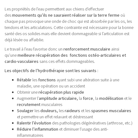
Les propriétés de l’eau permettent aux chiens d’effectuer
des
mouvements qu’ils ne sauraient réaliser sur la terre ferme
où
chaque pas provoque une onde de choc qui est absorbée par les os, les
tendons et les articulations. Cette contrainte est nécessaire pour la bonne
santé des os solides mais elle devient dommageable si l’articulation est
déjà lésée ou affaiblie.
Le travail à l’eau favorise donc un
renforcement musculaire
ainsi
qu’une
meilleure récupération des fonctions ostéo-articulaires et
cardio-vasculaires
sans ces effets dommageables.
Les objectifs de l’hydrothérapie sont les suivants :
Rétablir
les
fonctions
ayant subi une altération suite à une
maladie, une opération ou un accident
Obtenir une
récupération plus rapide
Augmenter l’
amplitude articulaire,
la
force
, la
modélisation
et le
recrutement
musculaires
Soulager
les
douleurs,
les
raideurs
et les
spasmes musculaires
et permettre un effet relaxant et déstressant
Ralentir l’évolution
des pathologies dégénératives (arthrose, etc.)
Réduire l’inflammation
et diminuer l’usage des anti-
inflammatoires